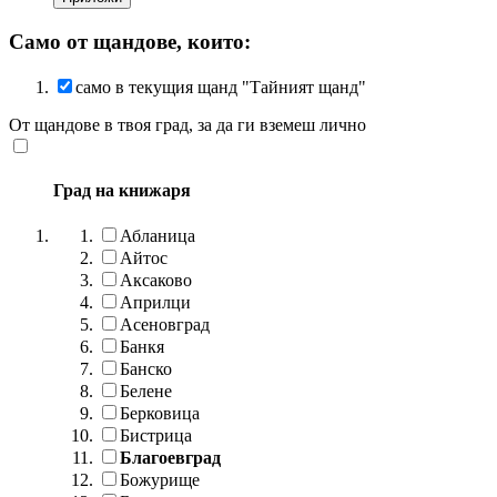
Само от щандове, които:
само в текущия щанд "Тайният щанд"
От щандове в твоя град, за да ги вземеш лично
Град на книжаря
Абланица
Айтос
Аксаково
Априлци
Асеновград
Банкя
Банско
Белене
Берковица
Бистрица
Благоевград
Божурище