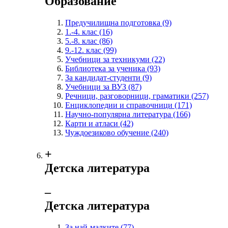
Образование
Предучилищна подготовка
(9)
1.-4. клас
(16)
5.-8. клас
(86)
9.-12. клас
(99)
Учебници за техникуми
(22)
Библиотека за ученика
(93)
За кандидат-студенти
(9)
Учебници за ВУЗ
(87)
Речници, разговорници, граматики
(257)
Енциклопедии и справочници
(171)
Научно-популярна литература
(166)
Карти и атласи
(42)
Чуждоезиково обучение
(240)
+
Детска литература
‒
Детска литература
За най-малките
(77)