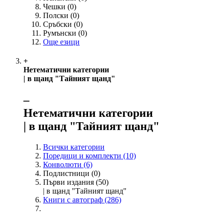
Чешки
(0)
Полски
(0)
Сръбски
(0)
Румънски
(0)
Още езици
+
Нетематични категории
| в щанд "Тайният щанд"
‒
Нетематични категории
| в щанд "Тайният щанд"
Всички категории
Поредици и комплекти
(10)
Конволюти
(6)
Подлистници
(0)
Първи издания
(50)
| в щанд "Тайният щанд"
Книги с автограф
(286)