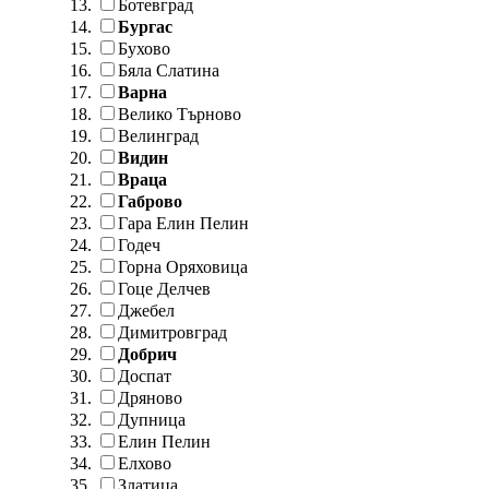
Ботевград
Бургас
Бухово
Бяла Слатина
Варна
Велико Търново
Велинград
Видин
Враца
Габрово
Гара Елин Пелин
Годеч
Горна Оряховица
Гоце Делчев
Джебел
Димитровград
Добрич
Доспат
Дряново
Дупница
Елин Пелин
Елхово
Златица