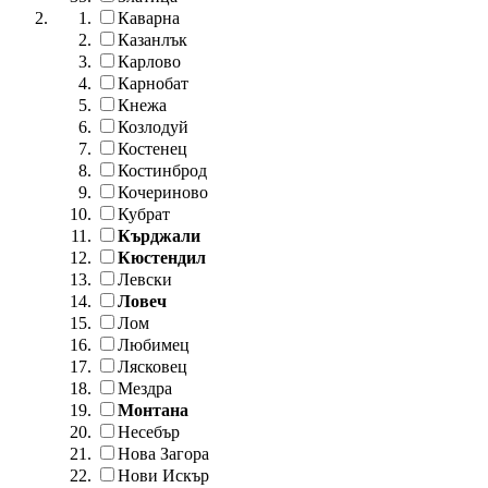
Каварна
Казанлък
Карлово
Карнобат
Кнежа
Козлодуй
Костенец
Костинброд
Кочериново
Кубрат
Кърджали
Кюстендил
Левски
Ловеч
Лом
Любимец
Лясковец
Мездра
Монтана
Несебър
Нова Загора
Нови Искър