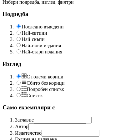
Избери подредба, изглед, филтри
Подредба
Последно въведени
Най-евтини
Най-скъпи
Най-нови издания
Най-стари издания
Изглед
С големи корици
Сбито без корици
Подробен списък
Списък
Само екземпляри с
Заглавие
Автор
Издателство
Година на издаване