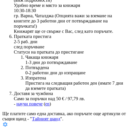
(виж подробности)
Удобно време и място за книжаря
10:30-18:30
гр. Варна, Чаталджа (Опцията важи за вземане на
книгите до 3 работни дни от потвърждаване на
поръчката!)
Книжарят ще се свърже с Вас, след като поръчате.
Пратката пристига
2-5 раб. дни
след поръчване
Статуси на пратката до пристигане
Чакаща книжаря
1-3 дни до потвърждаване
Потвърдена
0-2 работни дни до изпращане
Изпратена
Пристига на следващия работен ден (имате 7 дни
да вземете пратката)
Доставя за чужбина
Само за поръчки над 50 € / 97,79 лв.
-
научи повече
(
en
)
Ще платите
само една доставка
, ако поръчате още артикули от
същия щанд - "
Тайният щанд
".