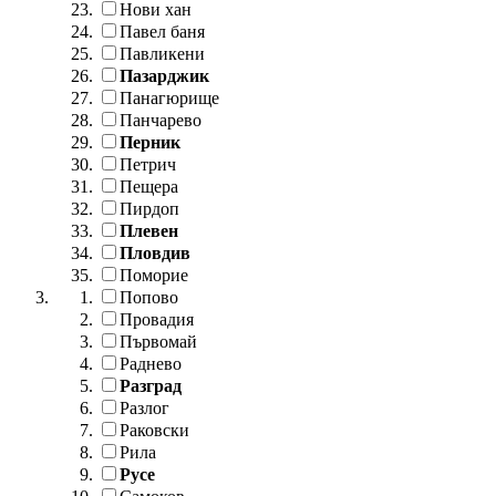
Нови хан
Павел баня
Павликени
Пазарджик
Панагюрище
Панчарево
Перник
Петрич
Пещера
Пирдоп
Плевен
Пловдив
Поморие
Попово
Провадия
Първомай
Раднево
Разград
Разлог
Раковски
Рила
Русе