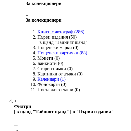
За колекционери
‒
За колекционери
Книги с автограф
(286)
Първи издания
(50)
| в щанд "Тайният щанд"
Пощенски марки
(0)
Пощенски картички
(88)
Монети
(0)
Банкноти
(0)
Стари снимки
(0)
Картинки от дъвки
(0)
Календари
(1)
Фонокарти
(0)
Поставки за чаши
(0)
+
Филтри
| в щанд "Тайният щанд" | в "Първи издания"
‒