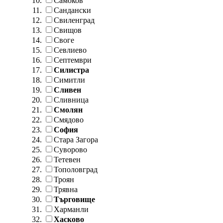
Самоков
Сандански
Свиленград
Свищов
Своге
Севлиево
Септември
Силистра
Симитли
Сливен
Сливница
Смолян
Смядово
София
Стара Загора
Суворово
Тетевен
Тополовград
Троян
Трявна
Търговище
Харманли
Хасково