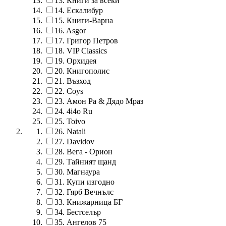
13.
Книги за всеки
14.
Ескалибур
15.
Книги-Варна
16.
Asgor
17.
Григор Петров
18.
VIP Classics
19.
Орхидея
20.
Книгополис
21.
Възход
22.
Coys
23.
Амон Ра & Дядо Мраз
24.
4i4o Ru
25.
Toivo
26.
Natali
27.
Davidov
28.
Вега - Орион
29.
Тайният щанд
30.
Магнаура
31.
Купи изгодно
32.
Гярб Вечнълс
33.
Книжарница БГ
34.
Бестселър
35.
Ангелов 75