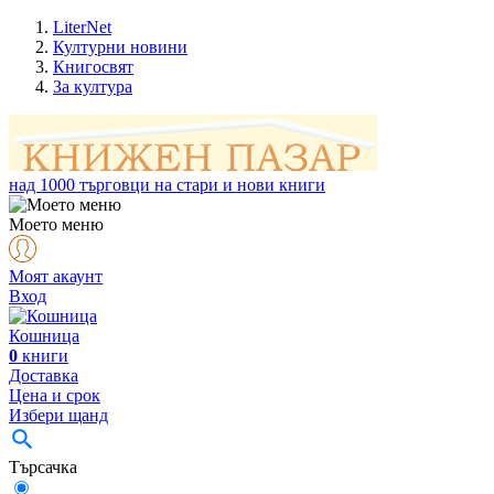
LiterNet
Културни новини
Книгосвят
За култура
над
1000
търговци на стари и нови книги
Моето меню
Моят акаунт
Вход
Кошница
0
книги
Доставка
Цена и срок
Избери щанд
Търсачка