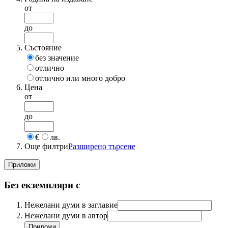
от
до
Състояние
без значение
отлично
отлично или много добро
Цена
от
до
€
лв.
Още филтри
Разширено търсене
Без екземпляри с
Нежелани думи в заглавие
Нежелани думи в автор