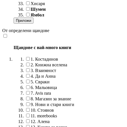
Хисаря
Шумен
Ямбол
От определени щандове
Щандове с най-много книги
1.
Костадинов
2.
Книжна вселена
3.
Взаимност
4.
Да и Анна
5.
Свраки
6.
Мальовица
7.
Avis rara
8.
Магазин за знание
9.
Нови и стари книги
10.
Стоянов
11.
morebooks
12.
Алена