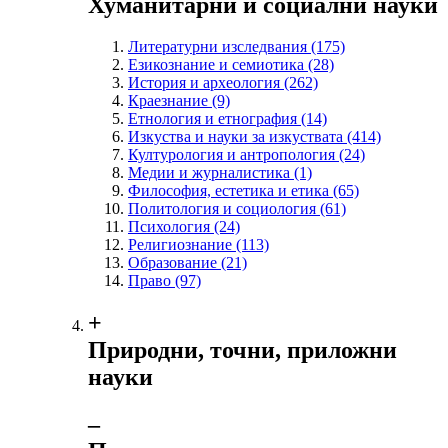
Хуманитарни и социални науки
Литературни изследвания
(175)
Езикознание и семиотика
(28)
История и археология
(262)
Краезнание
(9)
Етнология и етнография
(14)
Изкуства и науки за изкуствата
(414)
Културология и антропология
(24)
Медии и журналистика
(1)
Философия, естетика и етика
(65)
Политология и социология
(61)
Психология
(24)
Религиознание
(113)
Образование
(21)
Право
(97)
+
Природни, точни, приложни
науки
‒