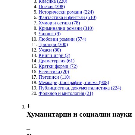
Класика
(220)
Поезия
(398)
Исторически романи
(224)
Фантастика и фентъзи
(510)
Хумор и сатира
(78)
Криминални романи
(310)
Чиклит
(9)
Любовни романи
(574)
Трилъри
(300)
Ужаси
(80)
Книги-игри
(2)
Драматургия
(61)
Кратки форми
(72)
Есеистика
(20)
Пътеписи
(110)
Мемоари, биографии, писма
(908)
Публицистика, документалистика
(224)
Фолклор и митология
(21)
+
Хуманитарни и социални науки
‒