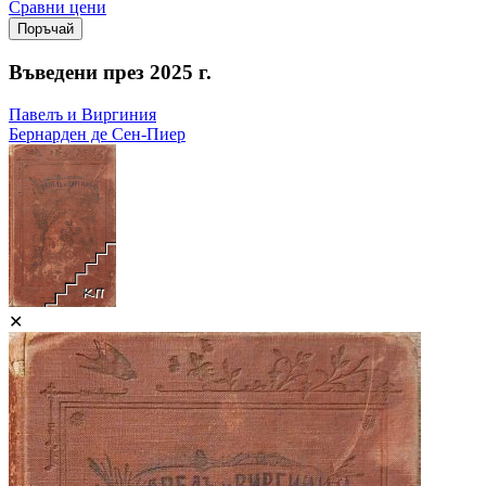
Сравни цени
Въведени през 2025 г.
Павелъ и Виргиния
Бернарден де Сен-Пиер
✕