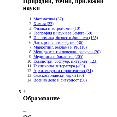
Природни, точни, приложни
науки
Математика
(37)
Химия
(23)
Физика и астрономия
(10)
География и науки за Земята
(58)
Икономика, бизнес и финанси
(135)
Данъци и счетоводство
(36)
Маркетинг, реклама и PR
(18)
Мениджмънт и човешки ресурси
(20)
Медицина и биология
(205)
Компютри, софтуер, интернет
(123)
Техническа литература
(403)
Архитектура и строителство
(31)
Селскостопански науки
(30)
Военно дело и сигурност
(50)
+
Образование
‒