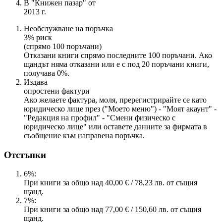
В "Книжен пазар" от
2013 г.
Необслужване на поръчка
3% риск
(спрямо 100 поръчани)
Отказани книги спрямо последните 100 поръчани. Ако
щандът няма отказани или е с под 20 поръчани книги,
получава 0%.
Издава
опростени фактури
Ако желаете фактура, моля, пререгистрирайте се като
юридическо лице през ("Моето меню") - "Моят акаунт" -
"Редакция на профил" - "Смени физическо с
юридическо лице" или оставете данните за фирмата в
съобщение към направена поръчка.
Отстъпки
6%:
При книги за общо над 40,00 € / 78,23 лв. от същия
щанд.
7%:
При книги за общо над 77,00 € / 150,60 лв. от същия
щанд.