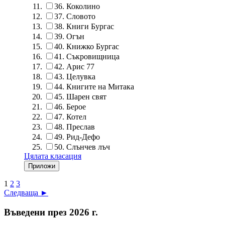
36.
Коколино
37.
Словото
38.
Книги Бургас
39.
Огън
40.
Книжко Бургас
41.
Съкровищница
42.
Арис 77
43.
Целувка
44.
Книгите на Митака
45.
Шарен свят
46.
Берое
47.
Котел
48.
Преслав
49.
Рид-Дефо
50.
Слънчев лъч
Цялата класация
1
2
3
Следваща ►
Въведени през 2026 г.