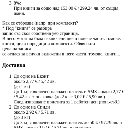
8%:
При книги за общо над 153,00 € / 299,24 лв. от същия
щанд.
Как се отброява (напр. при комплект)?
* Под "книга" се разбира
запис със своя собствена уеб страница.
В него могат да бъдат включени две и повече части, томове,
книги, цели поредици и комплекти. Обявената
цена на записа
се отнася за всички включени в него части, томове, книги...
Доставка
До офис на Еконт
около 2,77 € / 5,42 лв.
(до 1 кг)
До 1 кг, с включен наложен платеж и SMS - около 2,77 €
/ 5,42 лв. + опаковка (до 2 кг е 3,02 € / 5,90 лв.)
След изпращане пристига за 1 работен ден (пон.-съб.).
До офис на Спиди
около 2,92 € / 5,71 лв.
(до 3 кг)
До 3 кг, с включен наложен платеж до 50 € / 97,79 лв. и
SMS - около 2,92 € / 5,71 лв. + опаковка