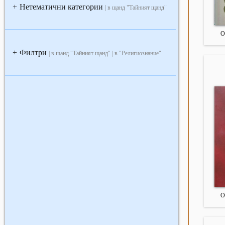
Нетематични категории
+
| в щанд "Тайният щанд"
О
Филтри
+
| в щанд "Тайният щанд" | в "Религиознание"
О