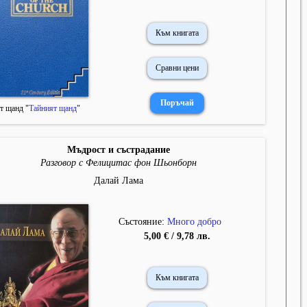
Към книгата
Сравни цени
т щанд "
Тайният щанд
"
Мъдрост и състрадание
Разговор с Фелицитас фон Шьонборн
Далай Лама
Състояние:
Много добро
5,00 € / 9,78 лв.
Към книгата