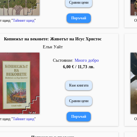
Сравни цени
т щанд "
Тайният щанд
"
О
Копнежът на вековете: Животът на Исус Христос
Елън Уайт
Състояние:
Много добро
6,00 € / 11,73 лв.
Към книгата
Сравни цени
т щанд "
Тайният щанд
"
О