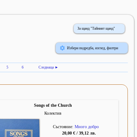
За щанд "Тайният щанд"
Избери подредба, изглед, филтри
5
6
Следваща ►
Songs of the Church
Колектив
Състояние:
Много добро
20,00 € / 39,12 лв.