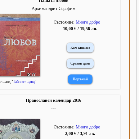
Нашата любов
Архимандрит Серафим
Състояние:
Много добро
10,00 € / 19,56 лв.
Към книгата
Сравни цени
т щанд "
Тайният щанд
"
Православен календар 2016
---
Състояние:
Много добро
2,00 € / 3,91 лв.