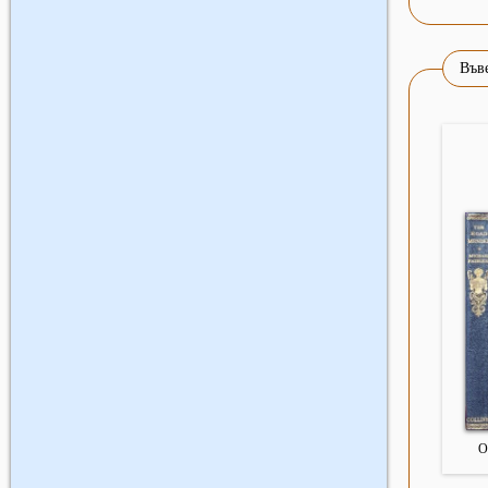
Въве
О