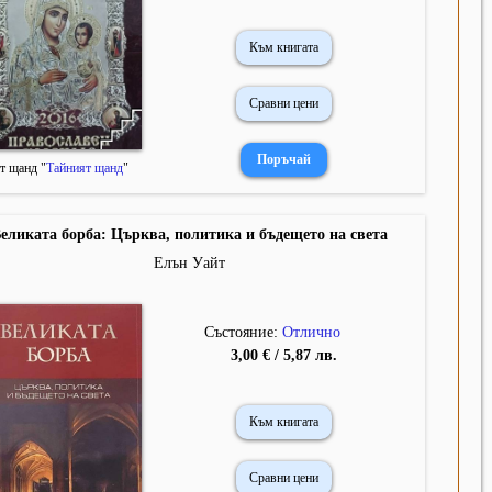
Към книгата
Сравни цени
т щанд "
Тайният щанд
"
еликата борба: Църква, политика и бъдещето на света
Елън Уайт
Състояние:
Отлично
3,00 € / 5,87 лв.
Към книгата
Сравни цени