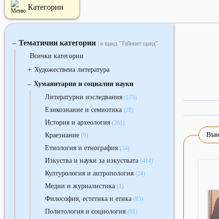
Категории
Тематични категории
‒
| в щанд "Тайният щанд"
Всички категории
+
Художествена литература
‒
Хуманитарни и социални науки
Литературни изследвания
(175)
Езикознание и семиотика
(28)
История и археология
(261)
Въве
Краезнание
(9)
Етнология и етнография
(14)
Изкуства и науки за изкуствата
(414)
Културология и антропология
(24)
Медии и журналистика
(1)
Философия, естетика и етика
(65)
Политология и социология
(61)