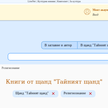
LiterNet
Културни новини
Книгосвят
За култура
Моят акаун
Вход
В заглавие и автор
В щанд "Тайният 
Религиознание
Книги от щанд "Тайният щанд"
Щанд "Тайният щанд"
Религиознание