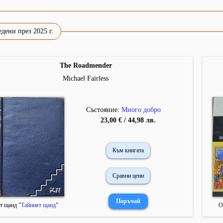
дени през 2025 г.
The Roadmender
Michael Fairless
Състояние:
Много добро
23,00 € / 44,98 лв.
Към книгата
Сравни цени
т щанд "
Тайният щанд
"
О