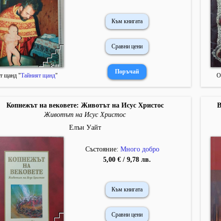
Към книгата
Сравни цени
т щанд "
Тайният щанд
"
О
Копнежът на вековете: Животът на Исус Христос
В
Животът на Исус Христос
Елън Уайт
Състояние:
Много добро
5,00 € / 9,78 лв.
Към книгата
Сравни цени