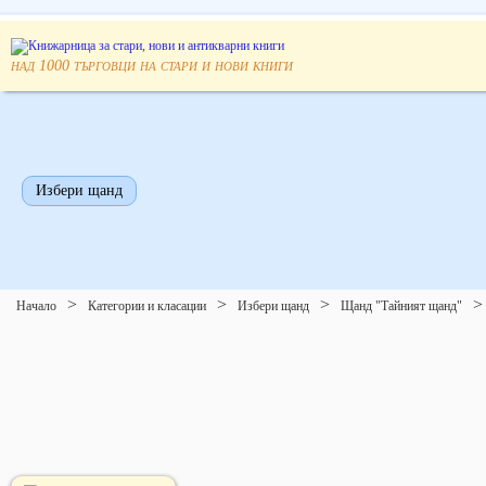
над
търговци на стари и нови книги
1000
Избери щанд
Начало
Категории и класации
Избери щанд
Щанд "Тайният щанд"