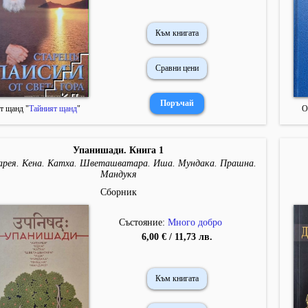
Към книгата
Сравни цени
т щанд "
Тайният щанд
"
О
Упанишади. Книга 1
рея. Кена. Катха. Шветашватара. Иша. Мундака. Прашна.
Мандукя
Сборник
Състояние:
Много добро
6,00 € / 11,73 лв.
Към книгата