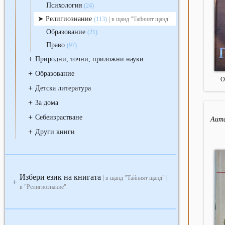
Психология
(24)
Религиознание
(113)
| в щанд "Тайният щанд"
Образование
(21)
Право
(97)
+
Природни, точни, приложни науки
+
Образование
О
+
Детска литература
+
За дома
+
Себеизрастване
Аита
+
Други книги
Избери език на книгата
| в щанд "Тайният щанд" |
+
в "Религиознание"