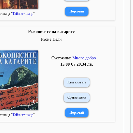
т щанд "
Тайният щанд
"
Ръкописите на катарите
Рьоне Нели
Състояние:
Много добро
15,00 € / 29,34 лв.
Към книгата
Сравни цени
т щанд "
Тайният щанд
"