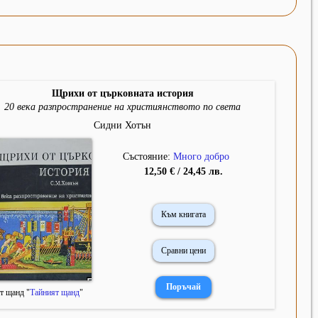
Щрихи от църковната история
20 века разпространение на християнството по света
Сидни Хотън
Състояние:
Много добро
12,50 € / 24,45 лв.
Към книгата
Сравни цени
т щанд "
Тайният щанд
"