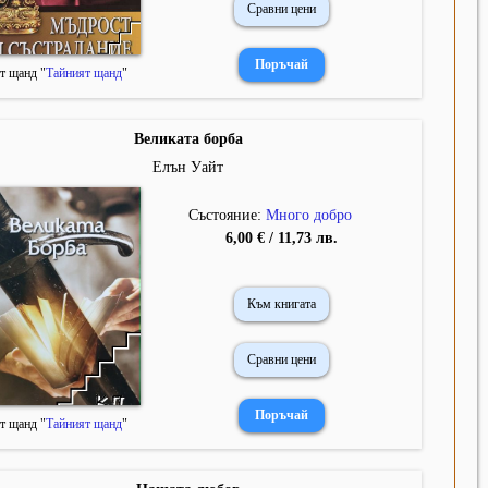
Сравни цени
т щанд "
Тайният щанд
"
Великата борба
Елън Уайт
Състояние:
Много добро
6,00 € / 11,73 лв.
Към книгата
Сравни цени
т щанд "
Тайният щанд
"