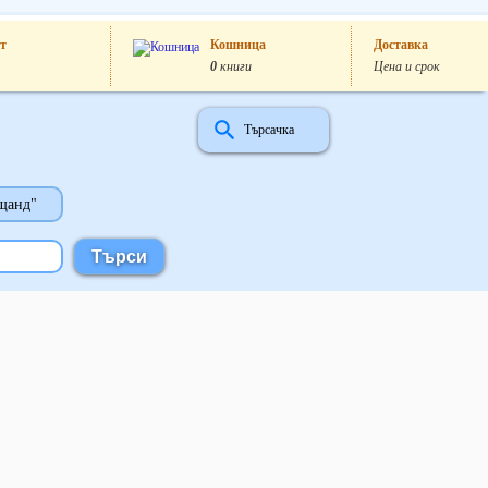
т
Кошница
Доставка
0
книги
Цена и срок
Търсачка
щанд"