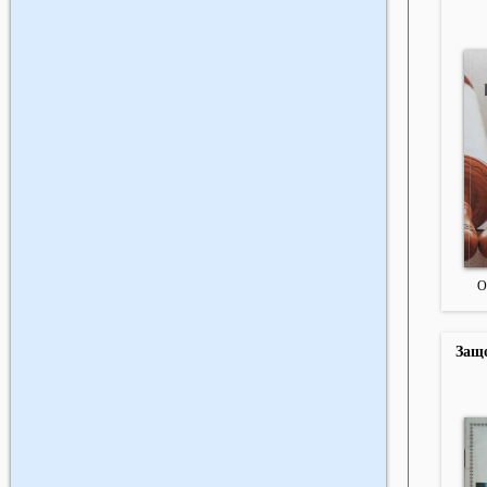
О
Защо