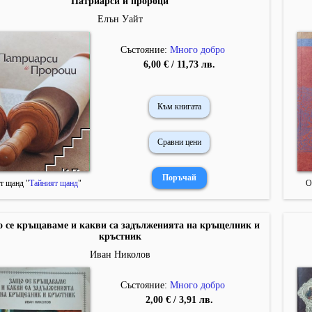
Патриарси и пророци
Елън Уайт
Състояние:
Много добро
6,00 € / 11,73 лв.
Към книгата
Сравни цени
т щанд "
Тайният щанд
"
О
 се кръщаваме и какви са задълженията на кръщелник и
кръстник
Иван Николов
Състояние:
Много добро
2,00 € / 3,91 лв.