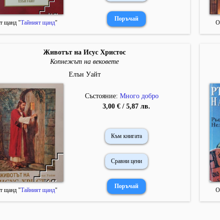
т щанд "
Тайният щанд
"
О
Животът на Исус Христос
Копнежът на вековете
Елън Уайт
Състояние:
Много добро
3,00 € / 5,87 лв.
Към книгата
Сравни цени
т щанд "
Тайният щанд
"
О