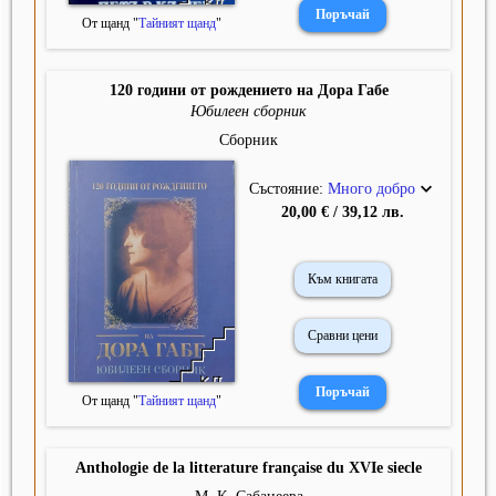
От щанд "
Тайният щанд
"
120 години от рождението на Дора Габе
Юбилеен сборник
Сборник
Състояние:
Много добро
20,00 € / 39,12 лв.
Към книгата
Сравни цени
От щанд "
Тайният щанд
"
Anthologie de la litterature française du XVIe siecle