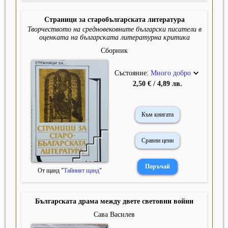
Страници за старобългарската литература
Творчеството на средновековните български писатели в
оценката на българската литературна критика
Сборник
Състояние:
Много добро
2,50 € / 4,89 лв.
Към книгата
Сравни цени
От щанд "
Тайният щанд
"
Българската драма между двете световни войни
Сава Василев