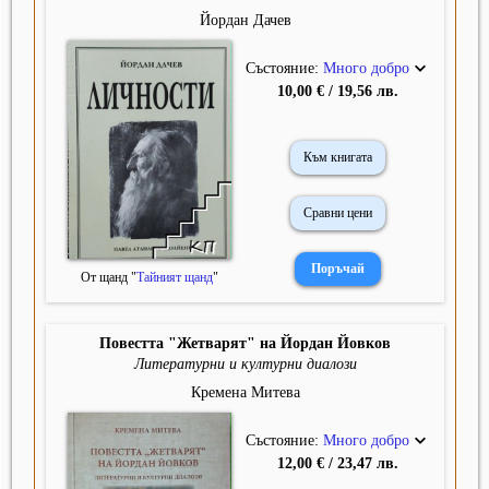
Йордан Дачев
Състояние:
Много добро
10,00 € / 19,56 лв.
Към книгата
Сравни цени
От щанд "
Тайният щанд
"
Повестта "Жетварят" на Йордан Йовков
Литературни и културни диалози
Кремена Митева
Състояние:
Много добро
12,00 € / 23,47 лв.