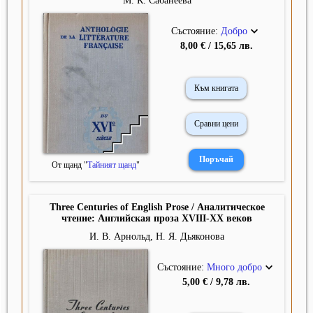
М. К. Сабанеева
Състояние:
Добро
8,00 € / 15,65 лв.
Към книгата
Сравни цени
От щанд "
Тайният щанд
"
Three Centuries of English Prose / Аналитическое
чтение: Английская проза XVIII-XX веков
И. В. Арнольд, Н. Я. Дьяконова
Състояние:
Много добро
5,00 € / 9,78 лв.