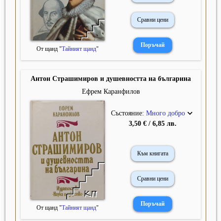
Сравни цени
От щанд "
Тайният щанд
"
Антон Страшимиров и душевността на българина
Ефрем Каранфилов
Състояние:
Много добро
3,50 € / 6,85 лв.
Към книгата
Сравни цени
От щанд "
Тайният щанд
"