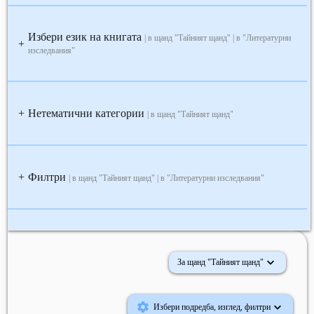
Избери език на книгата
| в щанд "Тайният щанд" | в "Литературни
+
изследвания"
Нетематични категории
+
| в щанд "Тайният щанд"
Филтри
+
| в щанд "Тайният щанд" | в "Литературни изследвания"
За щанд "Тайният щанд"
Избери подредба, изглед, филтри