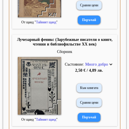
Сравни цени
От щанд "
Тайният щанд
"
Лучезарный феникс (Зарубежные писатели о книге,
чтении и библиофильстве XX век)
Сборник
Състояние:
Много добро
2,50 € / 4,89 лв.
Към книгата
Сравни цени
От щанд "
Тайният щанд
"