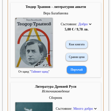
Теодор Траянов - литературни анкети
Вера Балабанова
Състояние:
Добро
5,00 € / 9,78 лв.
Към книгата
Сравни цени
От щанд "
Тайният щанд
"
Литература Древней Руси
Источниковедение
Сборник
Състояние:
Много добро