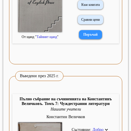
Към книгата
Сравни цени
От щанд "
Тайният щанд
"
Въведени през 2025 г.
Пълно събрание на съчиненията на Константинъ
Величковъ. Томъ 7: Чуждестранни литератури
Нашите учители
Константин Величков
Състояние:
Добро