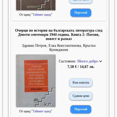
От щанд "
Тайният щанд
"
Очерци по история на българската литература след
Девети септември 1944 година. Книга 2: Поезия,
повест и разказ
Здравко Петров, Елка Константинова, Кръстьо
Куюмджиев
Състояние:
Много добро
7,50 € / 14,67 лв.
Към книгата
Сравни цени
От щанд "
Тайният щанд
"