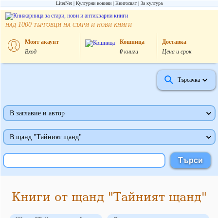
LiterNet
Културни новини
Книгосвят
За култура
над
търговци на стари и нови книги
1000
Моят акаунт
Кошница
Доставка
Вход
0
книги
Цена и срок
Търсачка
В заглавие и автор
В щанд "Тайният щанд"
Книги от щанд "Тайният щанд"