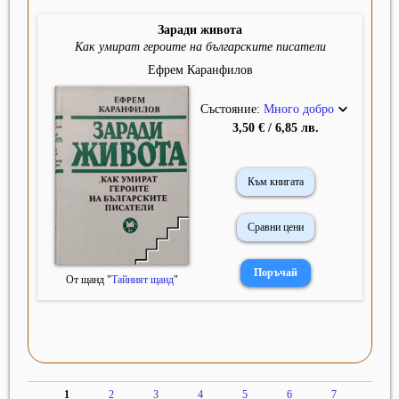
Заради живота
Как умират героите на българските писатели
Ефрем Каранфилов
Състояние:
Много добро
3,50 € / 6,85 лв.
Към книгата
Сравни цени
От щанд "
Тайният щанд
"
1
2
3
4
5
6
7