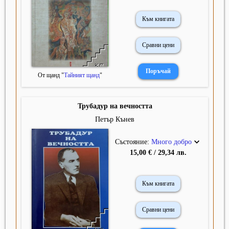
Към книгата
Сравни цени
От щанд "
Тайният щанд
"
Трубадур на вечността
Петър Кънев
Състояние:
Много добро
15,00 € / 29,34 лв.
Към книгата
Сравни цени