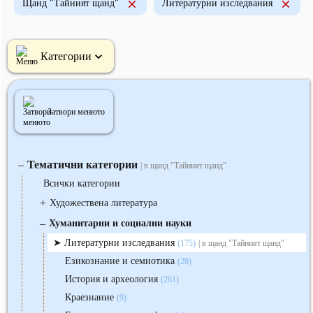
Щанд "Тайният щанд"
Литературни изследвания
Категории
Затвори менюто
Тематични категории
‒
| в щанд "Тайният щанд"
Всички категории
+
Художествена литература
‒
Хуманитарни и социални науки
Литературни изследвания
(175)
| в щанд "Тайният щанд"
Езикознание и семиотика
(28)
История и археология
(261)
Краезнание
(9)