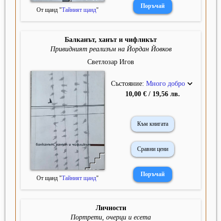
От щанд "
Тайният щанд
"
Балканът, ханът и чифликът
Привидният реализъм на Йордан Йовков
Светлозар Игов
Състояние:
Много добро
10,00 € / 19,56 лв.
Към книгата
Сравни цени
От щанд "
Тайният щанд
"
Личности
Портрети, очерци и есета