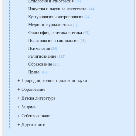
Етнология и етнография
(14)
Изкуства и науки за изкуствата
(414)
Културология и антропология
(24)
Медии и журналистика
(1)
Философия, естетика и етика
(65)
Политология и социология
(61)
Психология
(24)
Религиознание
(113)
Образование
(21)
Право
(97)
+
Природни, точни, приложни науки
+
Образование
+
Детска литература
+
За дома
+
Себеизрастване
+
Други книги