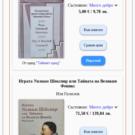
Състояние:
Много добро
5,00 € / 9,78 лв.
Към книгата
Сравни цени
От щанд "
Тайният щанд
"
Играта Уилиам Шекспир или Тайната на Великия
Феникс
Иля Гилилов
Състояние:
Много добро
71,50 € / 139,84 лв.
Към книгата