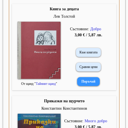
Книга за децата
Лев Толстой
Състояние:
Добро
3,00 € / 5,87 лв.
Към книгата
Сравни цени
От щанд "
Тайният щанд
"
Приказки на щурчето
Константин Константинов
Състояние:
Много добро
3,00 € / 5,87 лв.