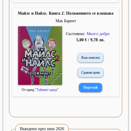
Майлс и Найлс. Книга 2: Положението се влошава
Мак Барнет
Състояние:
Много добро
5,00 € / 9,78 лв.
Към книгата
Сравни цени
От щанд "
Тайният щанд
"
Въведени през юни 2026