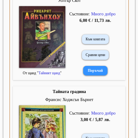
Уолтър Скот
Състояние:
Много добро
6,00 € / 11,73 лв.
Към книгата
Сравни цени
От щанд "
Тайният щанд
"
Тайната градина
Франсис Ходжсън Бърнет
Състояние:
Много добро
3,00 € / 5,87 лв.