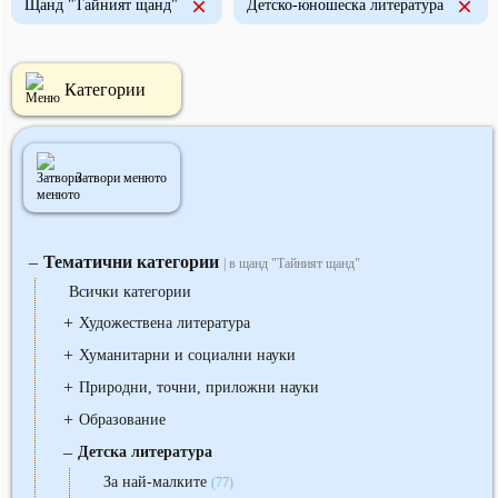
Щанд "Тайният щанд"
Детско-юношеска литература
Категории
Затвори менюто
Тематични категории
‒
| в щанд "Тайният щанд"
Всички категории
+
Художествена литература
+
Хуманитарни и социални науки
+
Природни, точни, приложни науки
+
Образование
‒
Детска литература
За най-малките
(77)