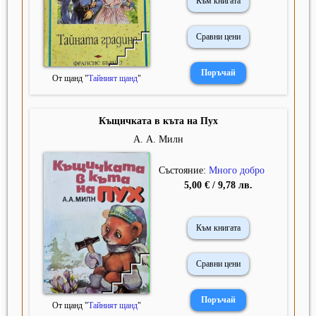
Към книгата
Сравни цени
От щанд "
Тайният щанд
"
Къщичката в къта на Пух
А. А. Милн
Състояние:
Много добро
5,00 € / 9,78 лв.
Към книгата
Сравни цени
От щанд "
Тайният щанд
"