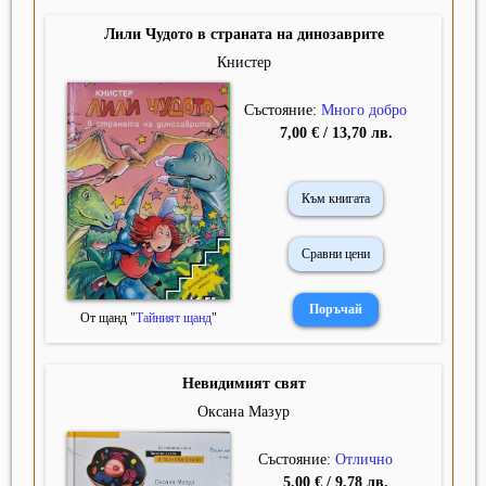
Лили Чудото в страната на динозаврите
Книстер
Състояние:
Много добро
7,00 € / 13,70 лв.
Към книгата
Сравни цени
От щанд "
Тайният щанд
"
Невидимият свят
Оксана Мазур
Състояние:
Отлично
5,00 € / 9,78 лв.