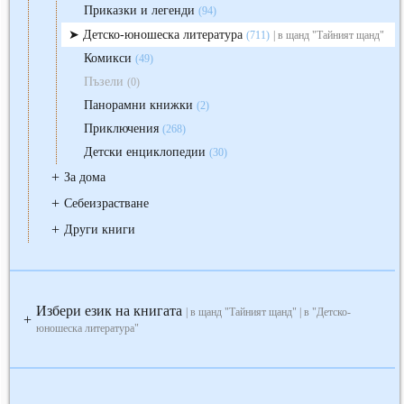
Приказки и легенди
(94)
Детско-юношеска литература
(711)
| в щанд "Тайният щанд"
Комикси
(49)
Пъзели
(0)
Панорамни книжки
(2)
Приключения
(268)
Детски енциклопедии
(30)
+
За дома
+
Себеизрастване
+
Други книги
Избери език на книгата
| в щанд "Тайният щанд" | в "Детско-
+
юношеска литература"