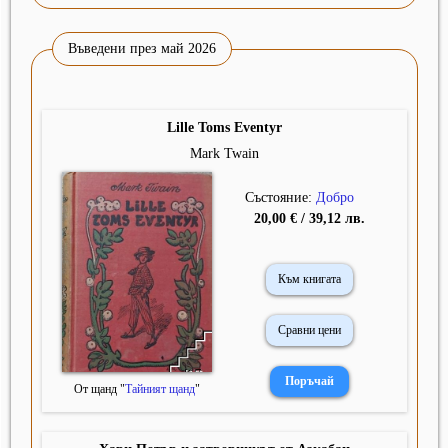
Въведени през май 2026
Lille Toms Eventyr
Mark Twain
Състояние:
Добро
20,00 € / 39,12 лв.
Към книгата
Сравни цени
От щанд "
Тайният щанд
"