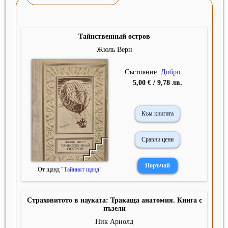
Тайнственный остров
Жюль Верн
Състояние:
Добро
5,00 € / 9,78 лв.
Към книгата
Сравни цени
От щанд "
Тайният щанд
"
Страховитото в науката: Тракаща анатомия. Книга с
пъзели
Ник Арнолд