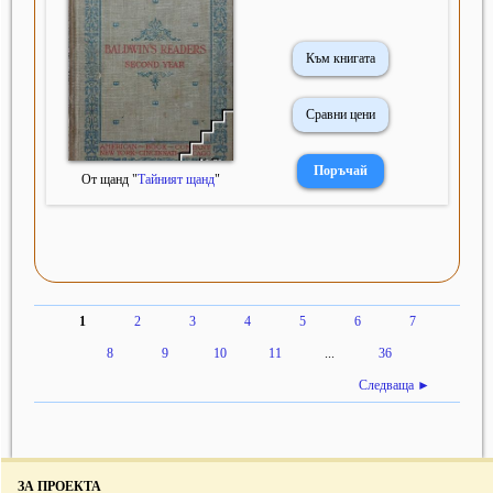
Към книгата
Сравни цени
От щанд "
Тайният щанд
"
1
2
3
4
5
6
7
8
9
10
11
...
36
Следваща ►
ЗА ПРОЕКТА