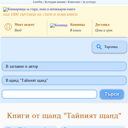
LiterNet
Културни новини
Книгосвят
За култура
над
търговци на стари и нови книги
1000
Моят акаунт
Кошница
Доставка
Вход
0
книги
Цена и срок
Търсачка
В заглавие и автор
В щанд "Тайният щанд"
Книги от щанд "Тайният щанд"