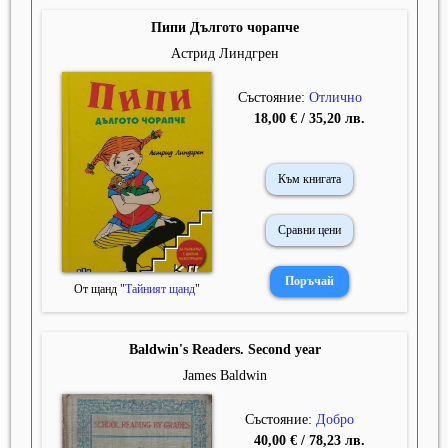
Пипи Дългото чорапче
Астрид Линдгрен
Състояние:
Отлично
18,00 € / 35,20 лв.
Към книгата
Сравни цени
От щанд "
Тайният щанд
"
Baldwin's Readers. Second year
James Baldwin
Състояние:
Добро
40,00 € / 78,23 лв.