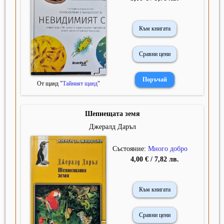
Към книгата
Сравни цени
От щанд "
Тайният щанд
"
Шепнещата земя
Джералд Даръл
Състояние:
Много добро
4,00 € / 7,82 лв.
Към книгата
Сравни цени