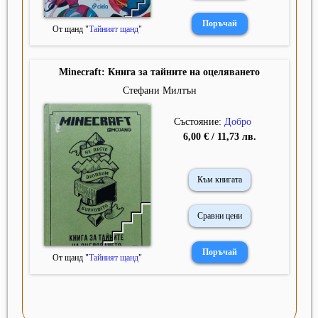
От щанд "
Тайният щанд
"
Minecraft: Книга за тайните на оцеляването
Стефани Милтън
Състояние:
Добро
6,00 € / 11,73 лв.
Към книгата
Сравни цени
От щанд "
Тайният щанд
"