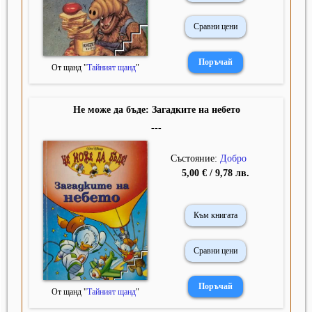
Сравни цени
От щанд "
Тайният щанд
"
Не може да бъде: Загадките на небето
---
Състояние:
Добро
5,00 € / 9,78 лв.
Към книгата
Сравни цени
От щанд "
Тайният щанд
"