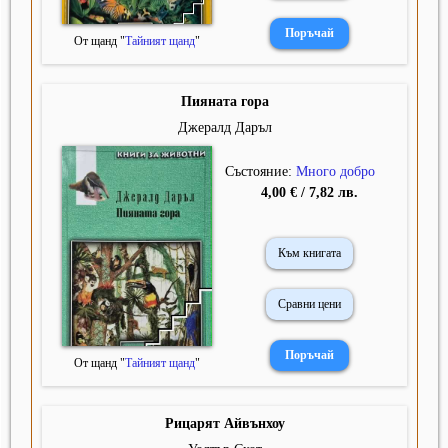
От щанд "
Тайният щанд
"
Пияната гора
Джералд Даръл
Състояние:
Много добро
4,00 € / 7,82 лв.
Към книгата
Сравни цени
От щанд "
Тайният щанд
"
Рицарят Айвънхоу