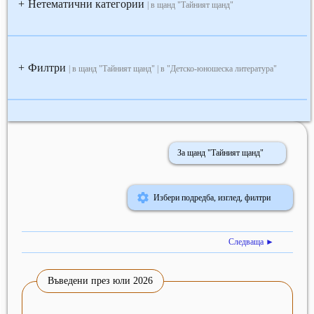
Нетематични категории
+
| в щанд "Тайният щанд"
Филтри
+
| в щанд "Тайният щанд" | в "Детско-юношеска литература"
За щанд "Тайният щанд"
Избери подредба, изглед, филтри
Следваща ►
Въведени през юли 2026