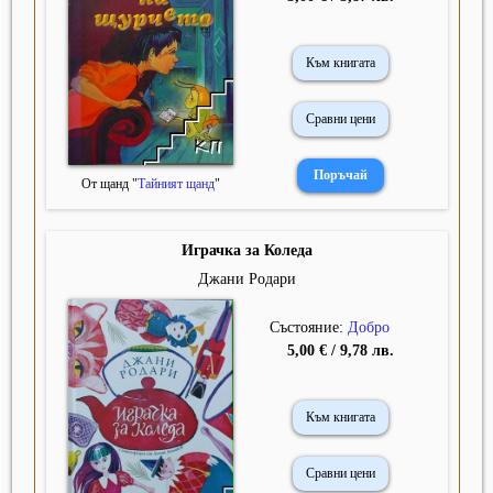
Към книгата
Сравни цени
От щанд "
Тайният щанд
"
Играчка за Коледа
Джани Родари
Състояние:
Добро
5,00 € / 9,78 лв.
Към книгата
Сравни цени