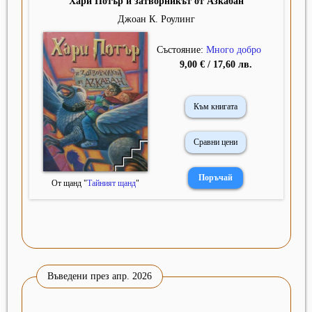
Хари Потър и затворникът от Азкабан
Джоан К. Роулинг
Състояние:
Много добро
9,00 € / 17,60 лв.
Към книгата
Сравни цени
От щанд "
Тайният щанд
"
Въведени през апр. 2026